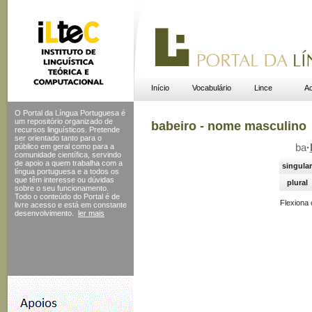
Início
Vocabulário
Lince
Ac
O Portal da Língua Portuguesa é
um repositório organizado de
babeiro - nome masculino
recursos linguísticos. Pretende
ser orientado tanto para o
público em geral como para a
ba
·
comunidade científica, servindo
de apoio a quem trabalha com a
singular
língua portuguesa e a todos os
que têm interesse ou dúvidas
plural
sobre o seu funcionamento.
Todo o conteúdo do Portal
é de
Flexiona
livre acesso e está em constante
desenvolvimento.
ler mais