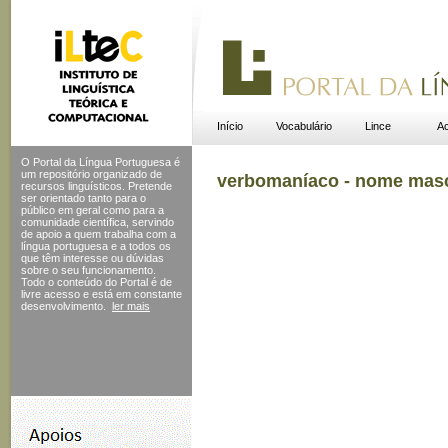
Início
Vocabulário
Lince
Ac
O Portal da Língua Portuguesa é
um repositório organizado de
verbomaníaco - nome mas
recursos linguísticos. Pretende
ser orientado tanto para o
público em geral como para a
comunidade científica, servindo
de apoio a quem trabalha com a
língua portuguesa e a todos os
que têm interesse ou dúvidas
sobre o seu funcionamento.
Todo o conteúdo do Portal
é de
livre acesso e está em constante
desenvolvimento.
ler mais