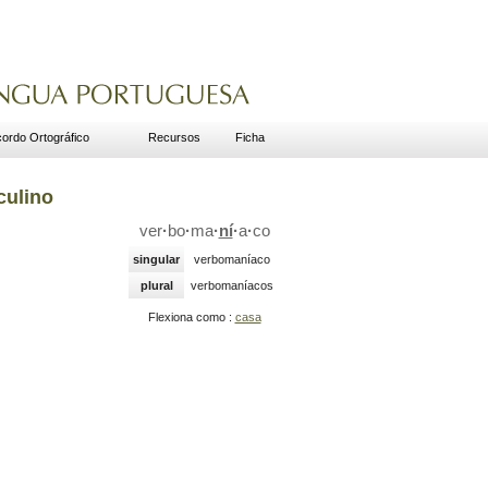
ordo Ortográfico
Recursos
Ficha
culino
ver
·
bo
·
ma
·
ní
·
a
·
co
singular
verbomaníaco
plural
verbomaníacos
Flexiona como :
casa