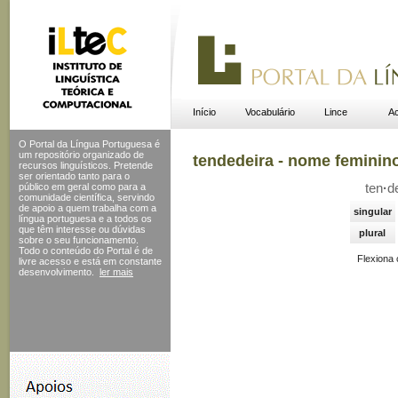
Início
Vocabulário
Lince
Ac
O Portal da Língua Portuguesa é
um repositório organizado de
tendedeira - nome feminin
recursos linguísticos. Pretende
ser orientado tanto para o
público em geral como para a
ten
·
d
comunidade científica, servindo
de apoio a quem trabalha com a
singular
língua portuguesa e a todos os
que têm interesse ou dúvidas
plural
sobre o seu funcionamento.
Todo o conteúdo do Portal
é de
Flexiona
livre acesso e está em constante
desenvolvimento.
ler mais