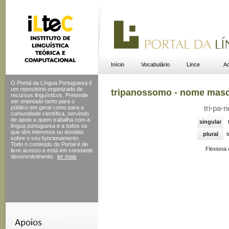
Início
Vocabulário
Lince
Ac
O Portal da Língua Portuguesa é
um repositório organizado de
tripanossomo - nome masc
recursos linguísticos. Pretende
ser orientado tanto para o
público em geral como para a
tri
·
pa
·
n
comunidade científica, servindo
de apoio a quem trabalha com a
singular
língua portuguesa e a todos os
que têm interesse ou dúvidas
plural
sobre o seu funcionamento.
Todo o conteúdo do Portal
é de
Flexiona
livre acesso e está em constante
desenvolvimento.
ler mais