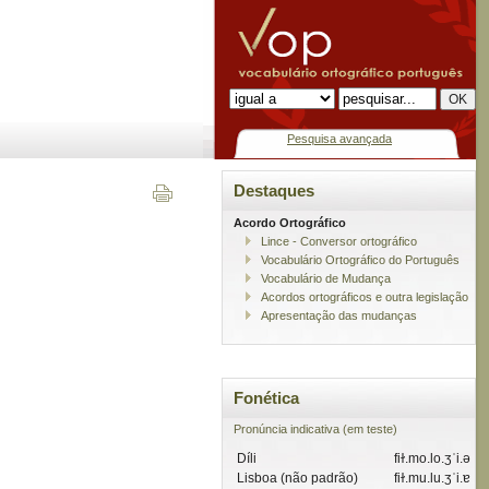
Pesquisa avançada
Destaques
Acordo Ortográfico
Lince - Conversor ortográfico
Vocabulário Ortográfico do Português
Vocabulário de Mudança
Acordos ortográficos e outra legislação
Apresentação das mudanças
Fonética
Pronúncia indicativa (em teste)
Díli
fiɫ.mo.lo.ʒˈi.ə
Lisboa (não padrão)
fiɫ.mu.lu.ʒˈi.ɐ