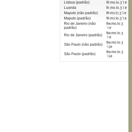
Lisboa (padrão)
fiɫ.mu.lu.ʒˈi.ɐ
Luanda
fiɾ.mo.lo.ʒˈi.ɐ
Maputo (não padrão)
fiɫ.mɔ.lɔ.ʒˈi.ɐ
Maputo (padrão)
fiɫ.mɔ.lo.ʒˈi.ɐ
Rio de Janeiro (não
fiw.mo.lo.ʒ
padrão)
ˈi.ɐ
fiw.mo.lo.ʒ
Rio de Janeiro (padrão)
ˈi.ɐ
fiw.mo.lo.ʒ
São Paulo (não padrão)
ˈi.jə
fiw.mo.lo.ʒ
São Paulo (padrão)
ˈi.jə