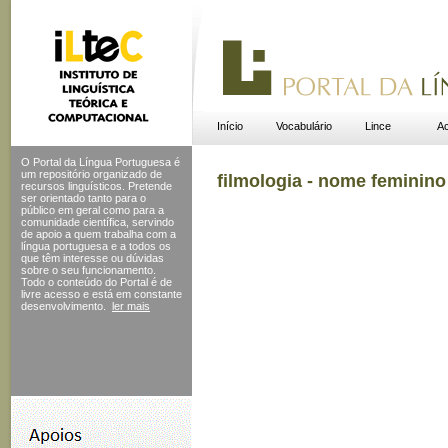
Início
Vocabulário
Lince
Ac
O Portal da Língua Portuguesa é
um repositório organizado de
filmologia - nome feminino
recursos linguísticos. Pretende
ser orientado tanto para o
público em geral como para a
comunidade científica, servindo
de apoio a quem trabalha com a
língua portuguesa e a todos os
que têm interesse ou dúvidas
sobre o seu funcionamento.
Todo o conteúdo do Portal
é de
livre acesso e está em constante
desenvolvimento.
ler mais