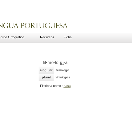
ordo Ortográfico
Recursos
Ficha
fil
·
mo
·
lo
·
gi
·
a
singular
filmologia
plural
filmologias
Flexiona como :
casa