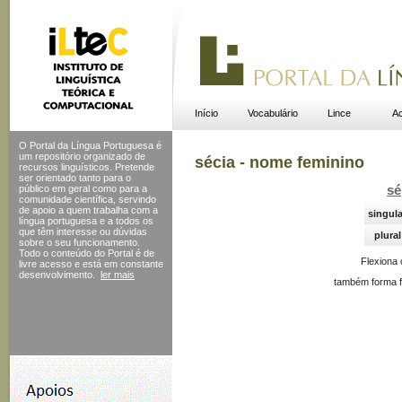
Início
Vocabulário
Lince
Ac
O Portal da Língua Portuguesa é
um repositório organizado de
sécia - nome feminino
recursos linguísticos. Pretende
ser orientado tanto para o
público em geral como para a
sé
comunidade científica, servindo
de apoio a quem trabalha com a
singula
língua portuguesa e a todos os
que têm interesse ou dúvidas
plural
sobre o seu funcionamento.
Todo o conteúdo do Portal
é de
Flexiona
livre acesso e está em constante
desenvolvimento.
ler mais
também forma f