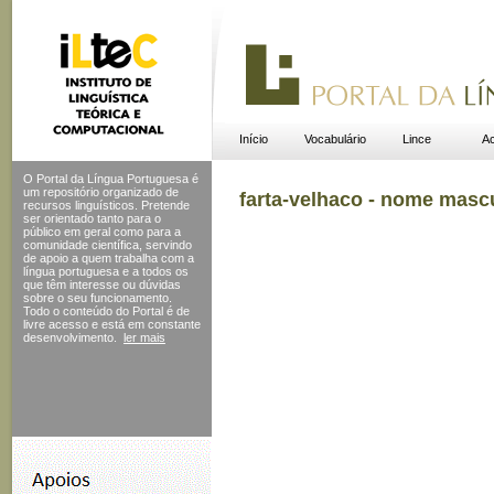
Início
Vocabulário
Lince
Ac
O Portal da Língua Portuguesa é
um repositório organizado de
farta-velhaco - nome masc
recursos linguísticos. Pretende
ser orientado tanto para o
público em geral como para a
comunidade científica, servindo
de apoio a quem trabalha com a
língua portuguesa e a todos os
que têm interesse ou dúvidas
sobre o seu funcionamento.
Todo o conteúdo do Portal
é de
livre acesso e está em constante
desenvolvimento.
ler mais