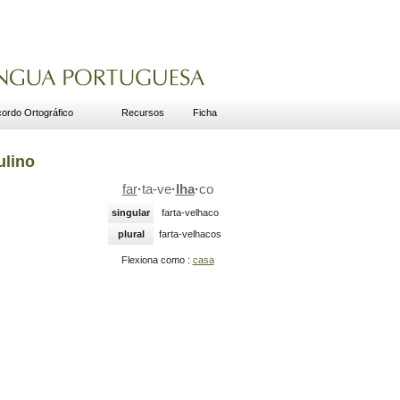
ordo Ortográfico
Recursos
Ficha
ulino
far
·
ta-ve
·
lha
·
co
singular
farta-velhaco
plural
farta-velhacos
Flexiona como :
casa