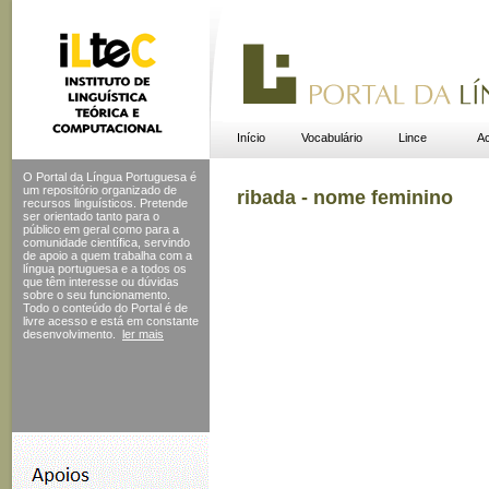
Início
Vocabulário
Lince
Ac
O Portal da Língua Portuguesa é
um repositório organizado de
ribada - nome feminino
recursos linguísticos. Pretende
ser orientado tanto para o
público em geral como para a
comunidade científica, servindo
de apoio a quem trabalha com a
língua portuguesa e a todos os
que têm interesse ou dúvidas
sobre o seu funcionamento.
Todo o conteúdo do Portal
é de
livre acesso e está em constante
desenvolvimento.
ler mais