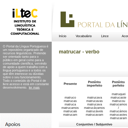
Início
Vocabulário
Lince
Acor
O Portal da Língua Portuguesa é
um repositório organizado de
matrucar - verbo
recursos linguísticos. Pretende
ser orientado tanto para o
público em geral como para a
comunidade científica, servindo
de apoio a quem trabalha com a
língua portuguesa e a todos os
que têm interesse ou dúvidas
sobre o seu funcionamento.
Todo o conteúdo do Portal
é de
Pretérito
Pretérito
Presente
livre acesso e está em constante
imperfeito
perfeito
desenvolvimento.
ler mais
matruquei
matruco
matrucava
matrucaste
matrucas
matrucavas
matrucou
matruca
matrucava
matrucamos
matrucamos
matrucávamos
/
matrucais
matrucáveis
matrucámos
matrucam
matrucavam
matrucastes
matrucaram
Conjuntivo / Subjuntivo