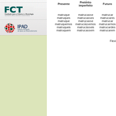
Pretérito
Presente
Futuro
imperfeito
matruque
matrucasse
matrucar
matruques
matrucasses
matrucares
matruque
matrucasse
matrucar
matruquemos
matrucássemos
matrucarmos
matruqueis
matrucásseis
matrucardes
matruquem
matrucassem
matrucarem
Flex