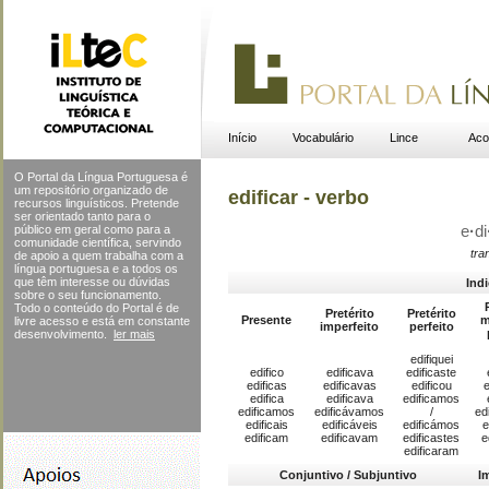
Início
Vocabulário
Lince
Aco
O Portal da Língua Portuguesa é
um repositório organizado de
edificar - verbo
recursos linguísticos. Pretende
ser orientado tanto para o
público em geral como para a
e
·
di
comunidade científica, servindo
tra
de apoio a quem trabalha com a
língua portuguesa e a todos os
que têm interesse ou dúvidas
Indi
sobre o seu funcionamento.
Todo o conteúdo do Portal
é de
Pretérito
Pretérito
Presente
m
livre acesso e está em constante
imperfeito
perfeito
desenvolvimento.
ler mais
edifiquei
edifico
edificava
edificaste
edificas
edificavas
edificou
e
edifica
edificava
edificamos
edificamos
edificávamos
/
ed
edificais
edificáveis
edificámos
e
edificam
edificavam
edificastes
e
edificaram
Conjuntivo / Subjuntivo
I