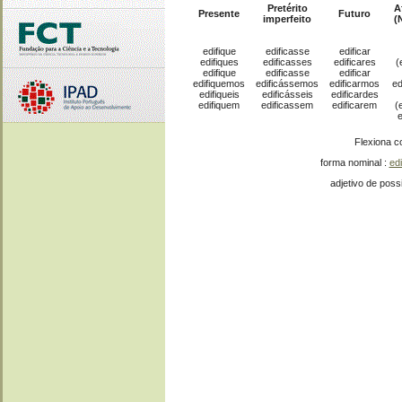
Pretérito
A
Presente
Futuro
imperfeito
(
edifique
edificasse
edificar
edifiques
edificasses
edificares
(
edifique
edificasse
edificar
edifiquemos
edificássemos
edificarmos
ed
edifiqueis
edificásseis
edificardes
edifiquem
edificassem
edificarem
(
Flexiona 
forma nominal :
ed
adjetivo de possi