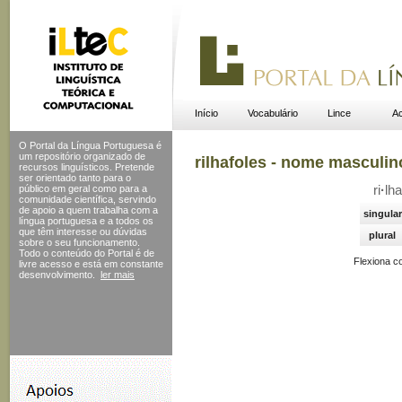
Início
Vocabulário
Lince
Ac
O Portal da Língua Portuguesa é
um repositório organizado de
rilhafoles - nome masculin
recursos linguísticos. Pretende
ser orientado tanto para o
público em geral como para a
ri
·
lha
comunidade científica, servindo
de apoio a quem trabalha com a
singular
língua portuguesa e a todos os
que têm interesse ou dúvidas
plural
sobre o seu funcionamento.
Todo o conteúdo do Portal
é de
Flexiona c
livre acesso e está em constante
desenvolvimento.
ler mais