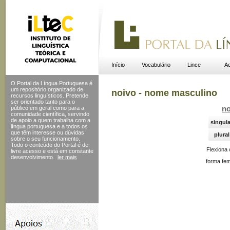
Início
Vocabulário
Lince
Ac
O Portal da Língua Portuguesa é
um repositório organizado de
noivo - nome masculino
recursos linguísticos. Pretende
ser orientado tanto para o
público em geral como para a
no
comunidade científica, servindo
de apoio a quem trabalha com a
singula
língua portuguesa e a todos os
que têm interesse ou dúvidas
plural
sobre o seu funcionamento.
Todo o conteúdo do Portal
é de
Flexiona
livre acesso e está em constante
desenvolvimento.
ler mais
forma fem