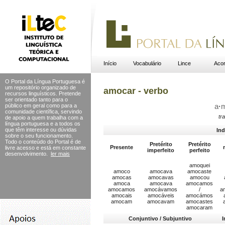
Início
Vocabulário
Lince
Acor
O Portal da Língua Portuguesa é
um repositório organizado de
amocar - verbo
recursos linguísticos. Pretende
ser orientado tanto para o
público em geral como para a
a
·
comunidade científica, servindo
tr
de apoio a quem trabalha com a
língua portuguesa e a todos os
que têm interesse ou dúvidas
Ind
sobre o seu funcionamento.
Todo o conteúdo do Portal
é de
Pretérito
Pretérito
Presente
livre acesso e está em constante
imperfeito
perfeito
desenvolvimento.
ler mais
amoquei
amoco
amocava
amocaste
amocas
amocavas
amocou
amoca
amocava
amocamos
amocamos
amocávamos
/
a
amocais
amocáveis
amocámos
amocam
amocavam
amocastes
amocaram
Conjuntivo / Subjuntivo
I