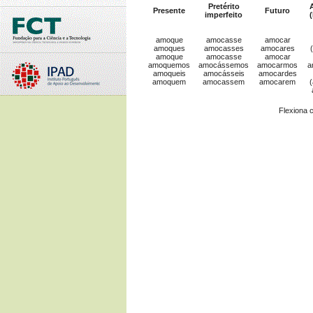
Pretérito
A
Presente
Futuro
imperfeito
(
amoque
amocasse
amocar
amoques
amocasses
amocares
amoque
amocasse
amocar
amoquemos
amocássemos
amocarmos
a
amoqueis
amocásseis
amocardes
amoquem
amocassem
amocarem
(
Flexiona 