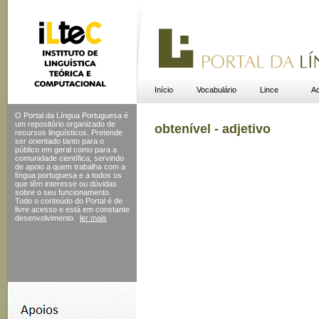
Início
Vocabulário
Lince
Ac
O Portal da Língua Portuguesa é
um repositório organizado de
obtenível - adjetivo
recursos linguísticos. Pretende
ser orientado tanto para o
público em geral como para a
comunidade científica, servindo
de apoio a quem trabalha com a
língua portuguesa e a todos os
que têm interesse ou dúvidas
sobre o seu funcionamento.
Todo o conteúdo do Portal
é de
livre acesso e está em constante
desenvolvimento.
ler mais