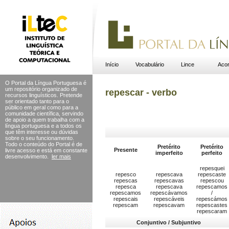
Início
Vocabulário
Lince
Acor
O Portal da Língua Portuguesa é
um repositório organizado de
repescar - verbo
recursos linguísticos. Pretende
ser orientado tanto para o
público em geral como para a
comunidade científica, servindo
de apoio a quem trabalha com a
língua portuguesa e a todos os
que têm interesse ou dúvidas
sobre o seu funcionamento.
Todo o conteúdo do Portal
é de
Pretérito
Pretérito
Presente
livre acesso e está em constante
imperfeito
perfeito
desenvolvimento.
ler mais
repesquei
repesco
repescava
repescaste
repescas
repescavas
repescou
repesca
repescava
repescamos
repescamos
repescávamos
/
repescais
repescáveis
repescámos
repescam
repescavam
repescastes
repescaram
Conjuntivo / Subjuntivo