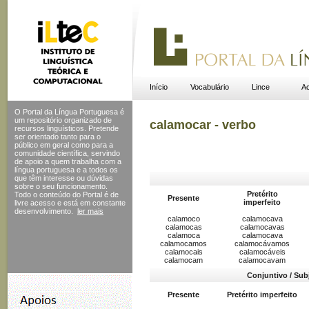
Início
Vocabulário
Lince
Ac
O Portal da Língua Portuguesa é
um repositório organizado de
calamocar - verbo
recursos linguísticos. Pretende
ser orientado tanto para o
público em geral como para a
comunidade científica, servindo
de apoio a quem trabalha com a
língua portuguesa e a todos os
que têm interesse ou dúvidas
sobre o seu funcionamento.
Pretérito
Todo o conteúdo do Portal
é de
Presente
imperfeito
livre acesso e está em constante
desenvolvimento.
ler mais
calamoco
calamocava
calamocas
calamocavas
calamoca
calamocava
calamocamos
calamocávamos
calamocais
calamocáveis
calamocam
calamocavam
Conjuntivo / Sub
Presente
Pretérito imperfeito