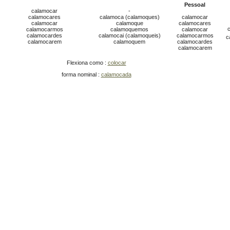
Pessoal
calamocar
-
calamocares
calamoca (calamoques)
calamocar
calamocar
calamoque
calamocares
calamocarmos
calamoquemos
calamocar
calamocardes
calamocai (calamoqueis)
calamocarmos
c
calamocarem
calamoquem
calamocardes
calamocarem
Flexiona como :
colocar
forma nominal :
calamocada