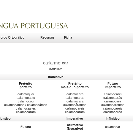
ordo Ortográfico
Recursos
Ficha
ca
·
la
·
mo
·
car
transitivo
Indicativo
Pretérito
Pretérito
Futuro
perfeito
mais-que-perfeito
imperfeito
calamoquei
calamocara
calamocarei
calamocaste
calamocaras
calamocarás
calamocou
calamocara
calamocará
calamocamos / calamocámos
calamocáramos
calamocaremos
calamocastes
calamocáreis
calamocareis
calamocaram
calamocaram
calamocarão
juntivo
Imperativo
Infinitivo
Afirmativo
Futuro
calamocar
(Negativo)