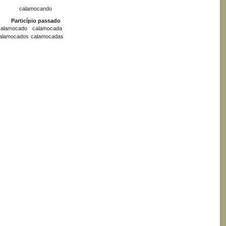
calamocando
Particípio passado
calamocado
calamocada
alamocados
calamocadas