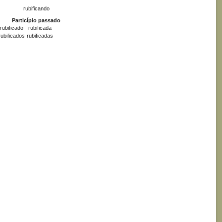
rubificando
Particípio passado
rubificado
rubificada
rubificados
rubificadas