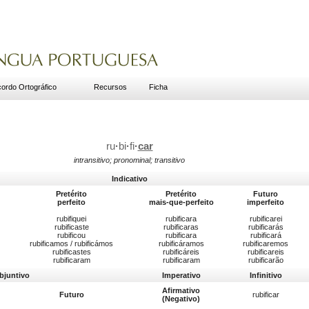
ordo Ortográfico
Recursos
Ficha
ru
·
bi
·
fi
·
car
intransitivo; pronominal; transitivo
Indicativo
Pretérito
Pretérito
Futuro
perfeito
mais-que-perfeito
imperfeito
rubifiquei
rubificara
rubificarei
rubificaste
rubificaras
rubificarás
rubificou
rubificara
rubificará
rubificamos / rubificámos
rubificáramos
rubificaremos
rubificastes
rubificáreis
rubificareis
rubificaram
rubificaram
rubificarão
bjuntivo
Imperativo
Infinitivo
Afirmativo
Futuro
rubificar
(Negativo)