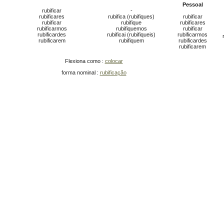
Pessoal
rubificar
-
rubificares
rubifica (rubifiques)
rubificar
rubificar
rubifique
rubificares
rubificarmos
rubifiquemos
rubificar
rubificardes
rubificai (rubifiqueis)
rubificarmos
rubificarem
rubifiquem
rubificardes
rubificarem
Flexiona como :
colocar
forma nominal :
rubificação