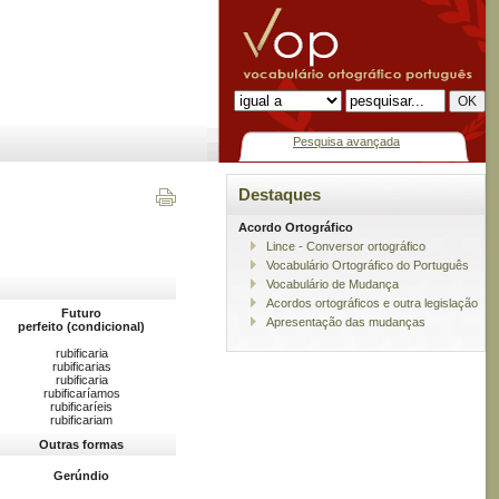
Pesquisa avançada
Destaques
Acordo Ortográfico
Lince - Conversor ortográfico
Vocabulário Ortográfico do Português
Vocabulário de Mudança
Acordos ortográficos e outra legislação
Futuro
Apresentação das mudanças
perfeito (condicional)
rubificaria
rubificarias
rubificaria
rubificaríamos
rubificaríeis
rubificariam
Outras formas
Gerúndio