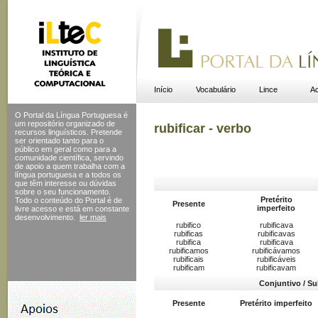
Início
Vocabulário
Lince
Ac
O Portal da Língua Portuguesa é
um repositório organizado de
rubificar - verbo
recursos linguísticos. Pretende
ser orientado tanto para o
público em geral como para a
comunidade científica, servindo
de apoio a quem trabalha com a
língua portuguesa e a todos os
que têm interesse ou dúvidas
sobre o seu funcionamento.
Pretérito
Todo o conteúdo do Portal
é de
Presente
imperfeito
livre acesso e está em constante
desenvolvimento.
ler mais
rubifico
rubificava
rubificas
rubificavas
rubifica
rubificava
rubificamos
rubificávamos
rubificais
rubificáveis
rubificam
rubificavam
Conjuntivo / Su
Presente
Pretérito imperfeito