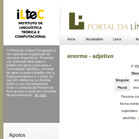
Início
Vocabulário
Lince
Ac
O Portal da Língua Portuguesa é
um repositório organizado de
enorme - adjetivo
recursos linguísticos. Pretende
ser orientado tanto para o
público em geral como para a
e
·
n
comunidade científica, servindo
de apoio a quem trabalha com a
Masc
língua portuguesa e a todos os
que têm interesse ou dúvidas
Singular
en
sobre o seu funcionamento.
Todo o conteúdo do Portal
é de
Plural
eno
livre acesso e está em constante
desenvolvimento.
ler mais
Flexiona c
forma nomin
superlativo
advérbio :