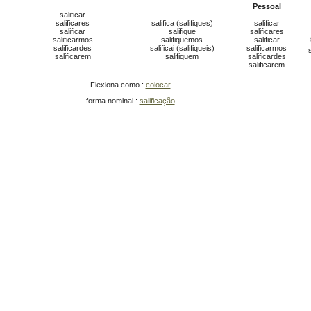
Pessoal
salificar
-
salificares
salifica (salifiques)
salificar
salificar
salifique
salificares
salificarmos
salifiquemos
salificar
salificardes
salificai (salifiqueis)
salificarmos
salificarem
salifiquem
salificardes
salificarem
Flexiona como :
colocar
forma nominal :
salificação