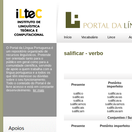
Início
Vocabulário
Lince
Ac
O Portal da Língua Portuguesa é
um repositório organizado de
salificar - verbo
recursos linguísticos. Pretende
ser orientado tanto para o
público em geral como para a
comunidade científica, servindo
de apoio a quem trabalha com a
língua portuguesa e a todos os
que têm interesse ou dúvidas
sobre o seu funcionamento.
Pretérito
Todo o conteúdo do Portal
é de
Presente
imperfeito
livre acesso e está em constante
desenvolvimento.
ler mais
salifico
salificava
salificas
salificavas
salifica
salificava
salificamos
salificávamos
salificais
salificáveis
salificam
salificavam
Conjuntivo / Su
Presente
Pretérito imperfeito