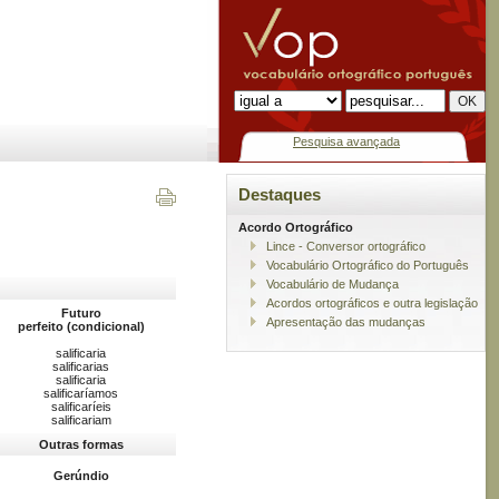
Pesquisa avançada
Destaques
Acordo Ortográfico
Lince - Conversor ortográfico
Vocabulário Ortográfico do Português
Vocabulário de Mudança
Acordos ortográficos e outra legislação
Futuro
Apresentação das mudanças
perfeito (condicional)
salificaria
salificarias
salificaria
salificaríamos
salificaríeis
salificariam
Outras formas
Gerúndio