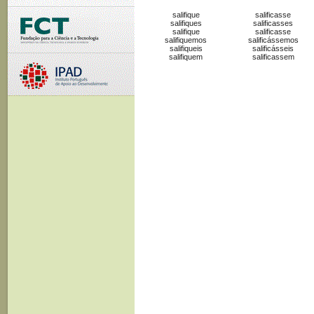
salifique
salificasse
salifiques
salificasses
salifique
salificasse
salifiquemos
salificássemos
salifiqueis
salificásseis
salifiquem
salificassem