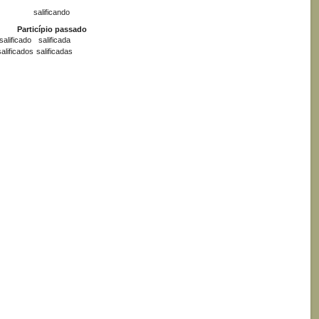
salificando
Particípio passado
salificado
salificada
salificados
salificadas