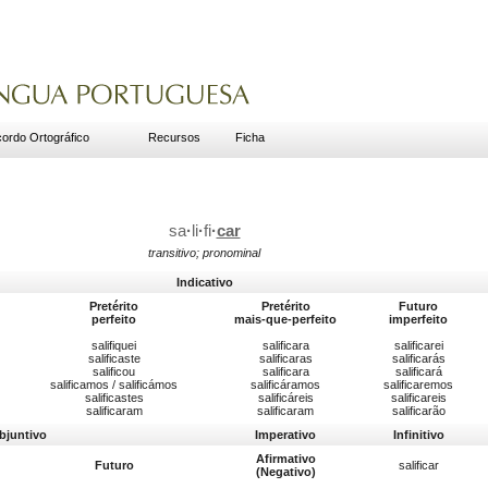
ordo Ortográfico
Recursos
Ficha
sa
·
li
·
fi
·
car
transitivo; pronominal
Indicativo
Pretérito
Pretérito
Futuro
perfeito
mais-que-perfeito
imperfeito
salifiquei
salificara
salificarei
salificaste
salificaras
salificarás
salificou
salificara
salificará
salificamos / salificámos
salificáramos
salificaremos
salificastes
salificáreis
salificareis
salificaram
salificaram
salificarão
bjuntivo
Imperativo
Infinitivo
Afirmativo
Futuro
salificar
(Negativo)