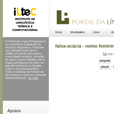
Início
Vocabulário
Lince
Ac
O Portal da Língua Portuguesa é
um repositório organizado de
falsa-acácia - nome femini
recursos linguísticos. Pretende
ser orientado tanto para o
público em geral como para a
fal
·
sa-
comunidade científica, servindo
de apoio a quem trabalha com a
singular
língua portuguesa e a todos os
que têm interesse ou dúvidas
plural
sobre o seu funcionamento.
Todo o conteúdo do Portal
é de
livre acesso e está em constante
desenvolvimento.
ler mais