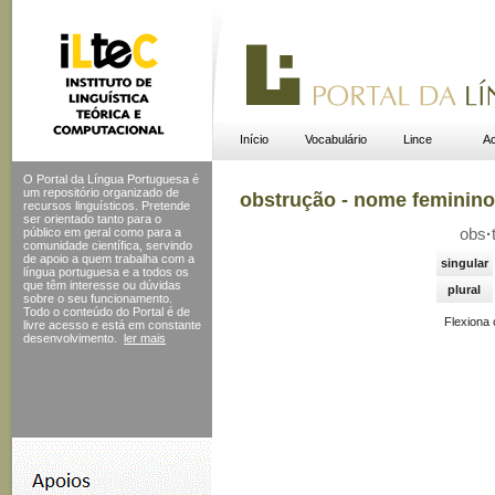
Início
Vocabulário
Lince
Ac
O Portal da Língua Portuguesa é
um repositório organizado de
obstrução - nome feminino
recursos linguísticos. Pretende
ser orientado tanto para o
público em geral como para a
obs
·
comunidade científica, servindo
de apoio a quem trabalha com a
singular
língua portuguesa e a todos os
que têm interesse ou dúvidas
plural
sobre o seu funcionamento.
Todo o conteúdo do Portal
é de
Flexiona
livre acesso e está em constante
desenvolvimento.
ler mais