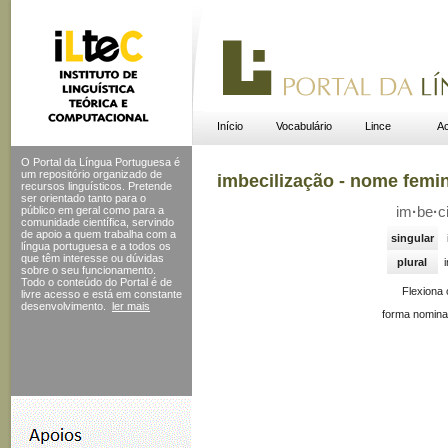
Início
Vocabulário
Lince
Ac
O Portal da Língua Portuguesa é
um repositório organizado de
imbecilização - nome femi
recursos linguísticos. Pretende
ser orientado tanto para o
público em geral como para a
im
·
be
·
c
comunidade científica, servindo
de apoio a quem trabalha com a
singular
língua portuguesa e a todos os
que têm interesse ou dúvidas
plural
sobre o seu funcionamento.
Todo o conteúdo do Portal
é de
Flexiona
livre acesso e está em constante
desenvolvimento.
ler mais
forma nomina