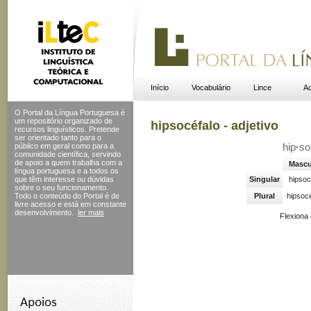
Início
Vocabulário
Lince
Ac
O Portal da Língua Portuguesa é
um repositório organizado de
hipsocéfalo - adjetivo
recursos linguísticos. Pretende
ser orientado tanto para o
público em geral como para a
hip
·
so
comunidade científica, servindo
de apoio a quem trabalha com a
Mascu
língua portuguesa e a todos os
que têm interesse ou dúvidas
Singular
hipsoc
sobre o seu funcionamento.
Todo o conteúdo do Portal
é de
Plural
hipsoc
livre acesso e está em constante
desenvolvimento.
ler mais
Flexiona