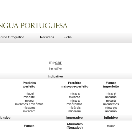
ordo Ortográfico
Recursos
Ficha
mi
·
car
transitivo
Indicativo
Pretérito
Pretérito
Futuro
perfeito
mais-que-perfeito
imperfeito
miquei
micara
micarei
micaste
micaras
micarás
micou
micara
micará
micamos / micámos
micáramos
micaremos
micastes
micáreis
micareis
micaram
micaram
micarão
juntivo
Imperativo
Infinitivo
Afirmativo
Futuro
micar
(Negativo)