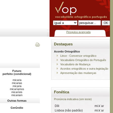
Pesquisa avançada
Destaques
Acordo Ortográfico
Lince - Conversor ortográfico
Vocabulário Ortográfico do Português
Vocabulário de Mudança
Acordos ortográficos e outra legislação
Futuro
Apresentação das mudanças
perfeito (condicional)
micaria
micarias
micaria
micaríamos
Fonética
micaríeis
micariam
Pronúncia indicativa (em teste)
Outras formas
Díli
mi.kˈaɾ
Gerúndio
Lisboa (não padrão)
mi.kˈaɾ