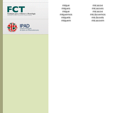
mique
micasse
miques
micasses
mique
micasse
miquemos
micássemos
miqueis
micásseis
miquem
micassem