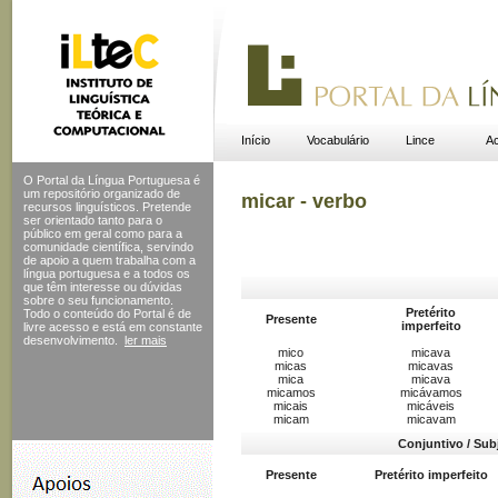
Início
Vocabulário
Lince
Ac
O Portal da Língua Portuguesa é
um repositório organizado de
micar - verbo
recursos linguísticos. Pretende
ser orientado tanto para o
público em geral como para a
comunidade científica, servindo
de apoio a quem trabalha com a
língua portuguesa e a todos os
que têm interesse ou dúvidas
sobre o seu funcionamento.
Pretérito
Todo o conteúdo do Portal
é de
Presente
imperfeito
livre acesso e está em constante
desenvolvimento.
ler mais
mico
micava
micas
micavas
mica
micava
micamos
micávamos
micais
micáveis
micam
micavam
Conjuntivo / Sub
Presente
Pretérito imperfeito