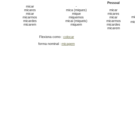
Pessoal
micar
-
micares
mica (miques)
micar
micar
mique
micares
mi
micarmos
miquemos
micar
micardes
micai (miqueis)
micarmos
mi
micarem
miquem
micardes
micarem
Flexiona como :
colocar
forma nominal :
micagem