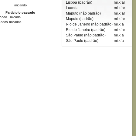
Lisboa (padrão)
mi.kˈaɾ
micando
Luanda
mi.kˈaɾ
Particípio passado
Maputo (não padrão)
mi.kˈaɾ
cado
micada
Maputo (padrão)
mi.kˈaɾ
cados
micadas
Rio de Janeiro (não padrão)
mi.kˈa
Rio de Janeiro (padrão)
mi.kˈaɾ
São Paulo (não padrão)
mi.kˈa
São Paulo (padrão)
mi.kˈa