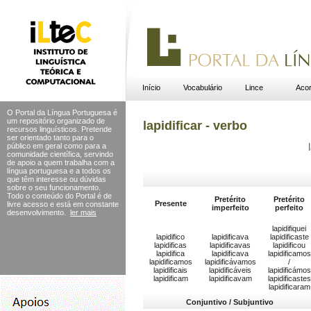
Início
Vocabulário
Lince
Acor
O Portal da Língua Portuguesa é
um repositório organizado de
lapidificar - verbo
recursos linguísticos. Pretende
ser orientado tanto para o
público em geral como para a
comunidade científica, servindo
de apoio a quem trabalha com a
língua portuguesa e a todos os
que têm interesse ou dúvidas
sobre o seu funcionamento.
Todo o conteúdo do Portal
é de
Pretérito
Pretérito
Presente
livre acesso e está em constante
imperfeito
perfeito
desenvolvimento.
ler mais
lapidifiquei
lapidifico
lapidificava
lapidificaste
lapidificas
lapidificavas
lapidificou
lapidifica
lapidificava
lapidificamos
lapidificamos
lapidificávamos
/
lapidificais
lapidificáveis
lapidificámos
lapidificam
lapidificavam
lapidificastes
lapidificaram
Conjuntivo / Subjuntivo