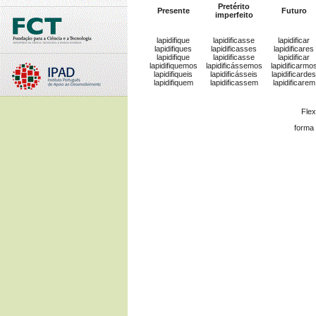
Pretérito
Presente
Futuro
imperfeito
lapidifique
lapidificasse
lapidificar
lapidifiques
lapidificasses
lapidificares
lapidifique
lapidificasse
lapidificar
lapidifiquemos
lapidificássemos
lapidificarmo
lapidifiqueis
lapidificásseis
lapidificarde
lapidifiquem
lapidificassem
lapidificarem
Fle
forma 