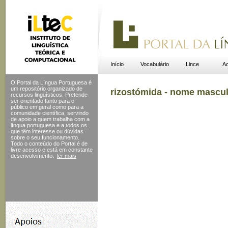
Início
Vocabulário
Lince
Ac
O Portal da Língua Portuguesa é
um repositório organizado de
rizostómida - nome mascu
recursos linguísticos. Pretende
ser orientado tanto para o
público em geral como para a
comunidade científica, servindo
de apoio a quem trabalha com a
língua portuguesa e a todos os
que têm interesse ou dúvidas
sobre o seu funcionamento.
Todo o conteúdo do Portal
é de
livre acesso e está em constante
desenvolvimento.
ler mais