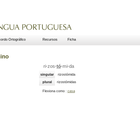
ordo Ortográfico
Recursos
Ficha
lino
ri
·
zos
·
tó
·
mi
·
da
singular
rizostómida
plural
rizostómidas
Flexiona como :
casa