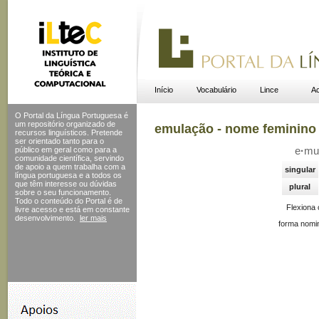
Início
Vocabulário
Lince
Ac
O Portal da Língua Portuguesa é
um repositório organizado de
emulação - nome feminino
recursos linguísticos. Pretende
ser orientado tanto para o
público em geral como para a
e
·
mu
comunidade científica, servindo
de apoio a quem trabalha com a
singular
língua portuguesa e a todos os
que têm interesse ou dúvidas
plural
sobre o seu funcionamento.
Todo o conteúdo do Portal
é de
Flexiona
livre acesso e está em constante
desenvolvimento.
ler mais
forma nomin