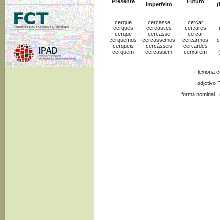
Presente
Futuro
imperfeito
(
cerque
cercasse
cercar
cerques
cercasses
cercares
cerque
cercasse
cercar
cerquemos
cercássemos
cercarmos
c
cerqueis
cercásseis
cercardes
cerquem
cercassem
cercarem
Flexiona 
adjetivo 
forma nominal :