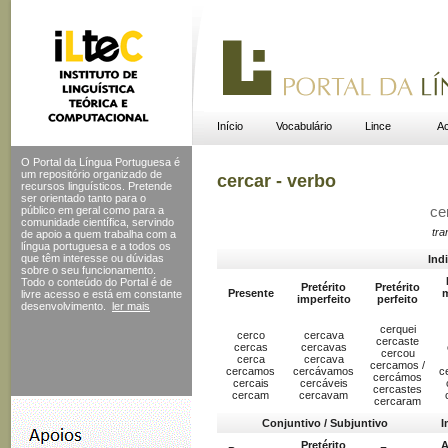
Início
Vocabulário
Lince
Ac
O Portal da Língua Portuguesa é
um repositório organizado de
cercar - verbo
recursos linguísticos. Pretende
ser orientado tanto para o
público em geral como para a
ce
comunidade científica, servindo
tra
de apoio a quem trabalha com a
língua portuguesa e a todos os
que têm interesse ou dúvidas
Ind
sobre o seu funcionamento.
Todo o conteúdo do Portal
é de
Pretérito
Pretérito
Presente
m
livre acesso e está em constante
imperfeito
perfeito
desenvolvimento.
ler mais
cerquei
cerco
cercava
cercaste
cercas
cercavas
cercou
cerca
cercava
cercamos /
cercamos
cercávamos
c
cercámos
cercais
cercáveis
cercastes
cercam
cercavam
cercaram
Conjuntivo / Subjuntivo
I
Pretérito
A