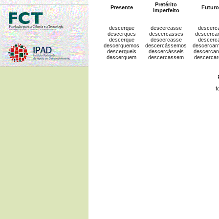
Pretérito
Presente
Futuro
imperfeito
descerque
descercasse
descerc
descerques
descercasses
descerca
descerque
descercasse
descerc
descerquemos
descercássemos
descercar
descerqueis
descercásseis
descercar
descerquem
descercassem
descerca
f