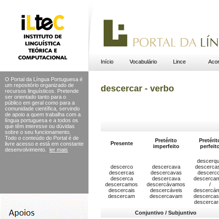
Início
Vocabulário
Lince
Acor
O Portal da Língua Portuguesa é
um repositório organizado de
descercar - verbo
recursos linguísticos. Pretende
ser orientado tanto para o
público em geral como para a
comunidade científica, servindo
de apoio a quem trabalha com a
língua portuguesa e a todos os
que têm interesse ou dúvidas
sobre o seu funcionamento.
Todo o conteúdo do Portal
é de
Pretérito
Pretérit
Presente
livre acesso e está em constante
imperfeito
perfeit
desenvolvimento.
ler mais
descerqu
descerco
descercava
descerca
descercas
descercavas
descerc
descerca
descercava
descerca
descercamos
descercávamos
/
descercais
descercáveis
descercá
descercam
descercavam
descercas
descerca
Conjuntivo / Subjuntivo