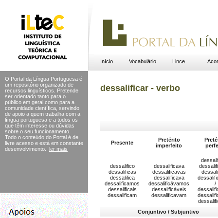
Início
Vocabulário
Lince
Acor
O Portal da Língua Portuguesa é
um repositório organizado de
dessalificar - verbo
recursos linguísticos. Pretende
ser orientado tanto para o
público em geral como para a
comunidade científica, servindo
de apoio a quem trabalha com a
língua portuguesa e a todos os
que têm interesse ou dúvidas
sobre o seu funcionamento.
Todo o conteúdo do Portal
é de
Pretérito
Preté
Presente
livre acesso e está em constante
imperfeito
perfe
desenvolvimento.
ler mais
dessali
dessalifico
dessalificava
dessalif
dessalificas
dessalificavas
dessali
dessalifica
dessalificava
dessalif
dessalificamos
dessalificávamos
/
dessalificais
dessalificáveis
dessalif
dessalificam
dessalificavam
dessalif
dessalif
Conjuntivo / Subjuntivo