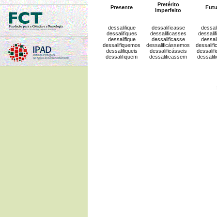
Pretérito
Presente
Futu
imperfeito
dessalifique
dessalificasse
dessali
dessalifiques
dessalificasses
dessalif
dessalifique
dessalificasse
dessali
dessalifiquemos
dessalificássemos
dessalif
dessalifiqueis
dessalificásseis
dessalif
dessalifiquem
dessalificassem
dessalif