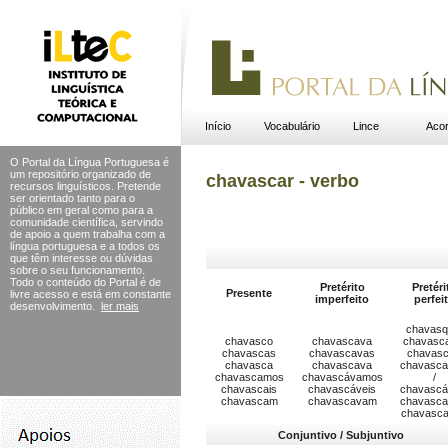
Início
Vocabulário
Lince
Acor
O Portal da Língua Portuguesa é
um repositório organizado de
chavascar - verbo
recursos linguísticos. Pretende
ser orientado tanto para o
público em geral como para a
comunidade científica, servindo
de apoio a quem trabalha com a
língua portuguesa e a todos os
que têm interesse ou dúvidas
sobre o seu funcionamento.
Todo o conteúdo do Portal
é de
Pretérito
Pretéri
Presente
livre acesso e está em constante
imperfeito
perfei
desenvolvimento.
ler mais
chavasq
chavasco
chavascava
chavasc
chavascas
chavascavas
chavas
chavasca
chavascava
chavasc
chavascamos
chavascávamos
/
chavascais
chavascáveis
chavasc
chavascam
chavascavam
chavasca
chavasc
Conjuntivo / Subjuntivo