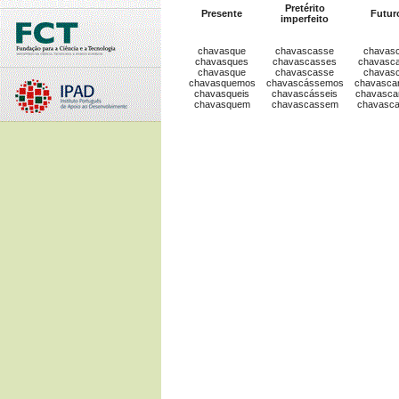
Pretérito
Presente
Futur
imperfeito
chavasque
chavascasse
chavas
chavasques
chavascasses
chavasc
chavasque
chavascasse
chavas
chavasquemos
chavascássemos
chavasca
chavasqueis
chavascásseis
chavasca
chavasquem
chavascassem
chavasc