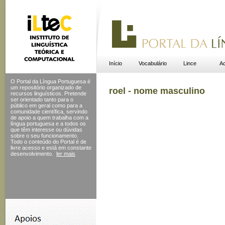
Início
Vocabulário
Lince
Ac
O Portal da Língua Portuguesa é
um repositório organizado de
roel - nome masculino
recursos linguísticos. Pretende
ser orientado tanto para o
público em geral como para a
comunidade científica, servindo
de apoio a quem trabalha com a
língua portuguesa e a todos os
que têm interesse ou dúvidas
sobre o seu funcionamento.
Todo o conteúdo do Portal
é de
livre acesso e está em constante
desenvolvimento.
ler mais