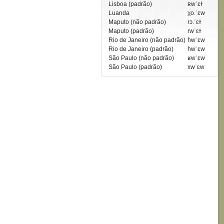
Lisboa (padrão)
ʀwˈɛɫ
Luanda
χo.ˈɛw
Maputo (não padrão)
rɔ.ˈɛɫ
Maputo (padrão)
rwˈɛɫ
Rio de Janeiro (não padrão)
ɦwˈɛw
Rio de Janeiro (padrão)
ɦwˈɛw
São Paulo (não padrão)
ʁwˈɛw
São Paulo (padrão)
xwˈɛw