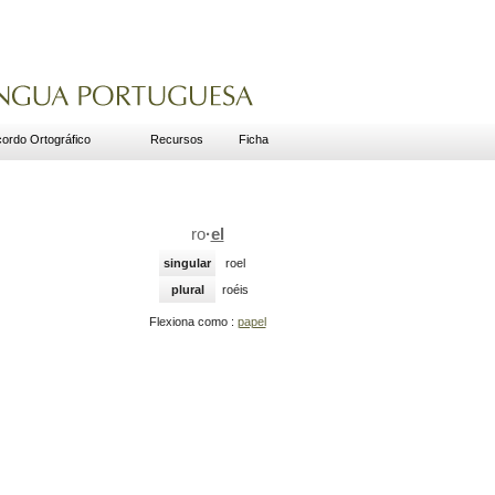
ordo Ortográfico
Recursos
Ficha
ro
·
el
singular
roel
plural
roéis
Flexiona como :
papel