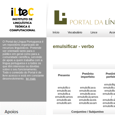
Início
Vocabulário
Lince
Acor
O Portal da Língua Portuguesa é
um repositório organizado de
emulsificar - verbo
recursos linguísticos. Pretende
ser orientado tanto para o
público em geral como para a
comunidade científica, servindo
de apoio a quem trabalha com a
língua portuguesa e a todos os
que têm interesse ou dúvidas
sobre o seu funcionamento.
Todo o conteúdo do Portal
é de
Pretérito
Pretéri
Presente
livre acesso e está em constante
imperfeito
perfei
desenvolvimento.
ler mais
emulsifi
emulsifico
emulsificava
emulsific
emulsificas
emulsificavas
emulsifi
emulsifica
emulsificava
emulsific
emulsificamos
emulsificávamos
/
emulsificais
emulsificáveis
emulsific
emulsificam
emulsificavam
emulsific
emulsific
Conjuntivo / Subjuntivo