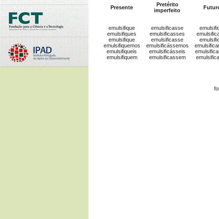
Pretérito
Presente
Futur
imperfeito
emulsifique
emulsificasse
emulsifi
emulsifiques
emulsificasses
emulsific
emulsifique
emulsificasse
emulsifi
emulsifiquemos
emulsificássemos
emulsific
emulsifiqueis
emulsificásseis
emulsific
emulsifiquem
emulsificassem
emulsific
f