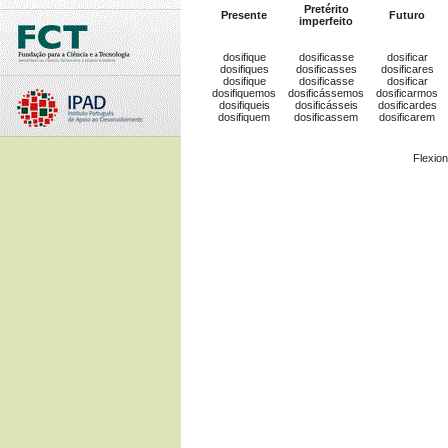
Pretérito
Presente
Futuro
imperfeito
dosifique
dosificasse
dosificar
dosifiques
dosificasses
dosificares
dosifique
dosificasse
dosificar
dosifiquemos
dosificássemos
dosificarmos
dosifiqueis
dosificásseis
dosificardes
dosifiquem
dosificassem
dosificarem
Flexio