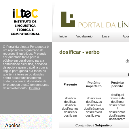
Início
Vocabulário
Lince
Acor
O Portal da Língua Portuguesa é
um repositório organizado de
dosificar - verbo
recursos linguísticos. Pretende
ser orientado tanto para o
público em geral como para a
d
comunidade científica, servindo
de apoio a quem trabalha com a
língua portuguesa e a todos os
que têm interesse ou dúvidas
sobre o seu funcionamento.
Todo o conteúdo do Portal
é de
Pretérito
Pretérito
Presente
livre acesso e está em constante
imperfeito
perfeito
desenvolvimento.
ler mais
dosifiquei
dosifico
dosificava
dosificaste
dosificas
dosificavas
dosificou
dosifica
dosificava
dosificamos
dosificamos
dosificávamos
/
dosificais
dosificáveis
dosificámos
dosificam
dosificavam
dosificastes
dosificaram
Conjuntivo / Subjuntivo