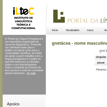
Início
Vocabulário
Lince
Ac
O Portal da Língua Portuguesa é
um repositório organizado de
gnetácea - nome masculin
recursos linguísticos. Pretende
ser orientado tanto para o
público em geral como para a
gne
·
comunidade científica, servindo
de apoio a quem trabalha com a
singular
língua portuguesa e a todos os
que têm interesse ou dúvidas
plural
sobre o seu funcionamento.
Todo o conteúdo do Portal
é de
Flexiona
livre acesso e está em constante
desenvolvimento.
ler mais