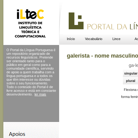
Início
Vocabulário
Lince
Ac
O Portal da Língua Portuguesa é
um repositório organizado de
galerista - nome masculin
recursos linguísticos. Pretende
ser orientado tanto para o
público em geral como para a
ga
·
l
comunidade científica, servindo
de apoio a quem trabalha com a
singular
língua portuguesa e a todos os
que têm interesse ou dúvidas
plural
sobre o seu funcionamento.
Todo o conteúdo do Portal
é de
Flexiona
livre acesso e está em constante
desenvolvimento.
ler mais
forma femin