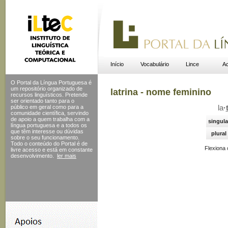
Início
Vocabulário
Lince
Ac
O Portal da Língua Portuguesa é
um repositório organizado de
latrina - nome feminino
recursos linguísticos. Pretende
ser orientado tanto para o
público em geral como para a
la
·
comunidade científica, servindo
de apoio a quem trabalha com a
singula
língua portuguesa e a todos os
que têm interesse ou dúvidas
plural
sobre o seu funcionamento.
Todo o conteúdo do Portal
é de
Flexiona
livre acesso e está em constante
desenvolvimento.
ler mais