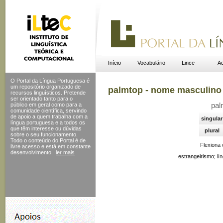
Início
Vocabulário
Lince
Ac
O Portal da Língua Portuguesa é
um repositório organizado de
palmtop - nome masculino
recursos linguísticos. Pretende
ser orientado tanto para o
público em geral como para a
pal
comunidade científica, servindo
de apoio a quem trabalha com a
singular
língua portuguesa e a todos os
que têm interesse ou dúvidas
plural
sobre o seu funcionamento.
Todo o conteúdo do Portal
é de
Flexiona
livre acesso e está em constante
desenvolvimento.
ler mais
estrangeirismo;
lín