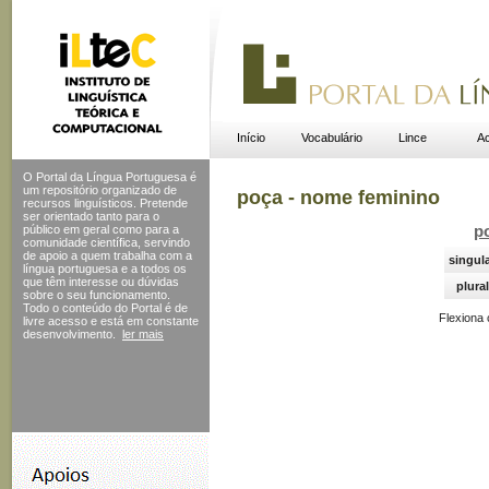
Início
Vocabulário
Lince
Ac
O Portal da Língua Portuguesa é
um repositório organizado de
poça - nome feminino
recursos linguísticos. Pretende
ser orientado tanto para o
público em geral como para a
p
comunidade científica, servindo
de apoio a quem trabalha com a
singul
língua portuguesa e a todos os
que têm interesse ou dúvidas
plural
sobre o seu funcionamento.
Todo o conteúdo do Portal
é de
Flexiona
livre acesso e está em constante
desenvolvimento.
ler mais