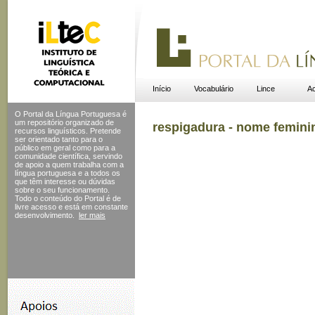
Início
Vocabulário
Lince
Ac
O Portal da Língua Portuguesa é
um repositório organizado de
respigadura - nome femini
recursos linguísticos. Pretende
ser orientado tanto para o
público em geral como para a
comunidade científica, servindo
de apoio a quem trabalha com a
língua portuguesa e a todos os
que têm interesse ou dúvidas
sobre o seu funcionamento.
Todo o conteúdo do Portal
é de
livre acesso e está em constante
desenvolvimento.
ler mais