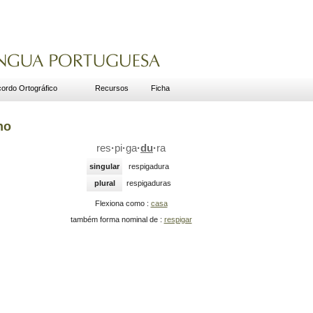
ordo Ortográfico
Recursos
Ficha
no
res
·
pi
·
ga
·
du
·
ra
singular
respigadura
plural
respigaduras
Flexiona como :
casa
também forma nominal de :
respigar