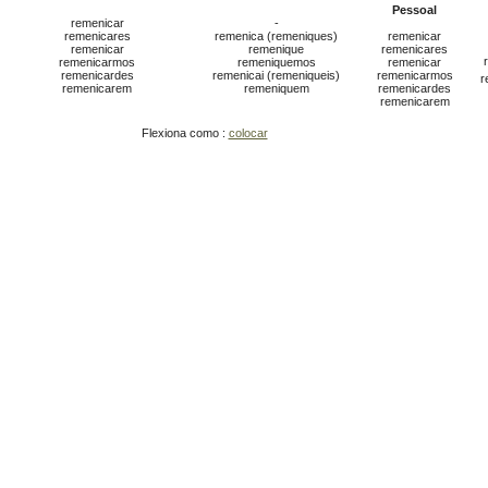
Pessoal
remenicar
-
remenicares
remenica (remeniques)
remenicar
remenicar
remenique
remenicares
remenicarmos
remeniquemos
remenicar
remenicardes
remenicai (remeniqueis)
remenicarmos
r
remenicarem
remeniquem
remenicardes
remenicarem
Flexiona como :
colocar