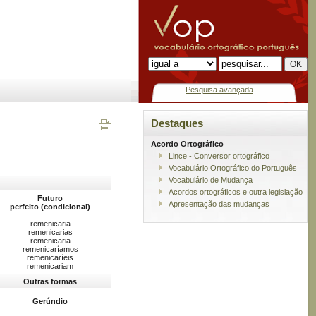
Pesquisa avançada
Destaques
Acordo Ortográfico
Lince - Conversor ortográfico
Vocabulário Ortográfico do Português
Vocabulário de Mudança
Acordos ortográficos e outra legislação
Futuro
Apresentação das mudanças
perfeito (condicional)
remenicaria
remenicarias
remenicaria
remenicaríamos
remenicaríeis
remenicariam
Outras formas
Gerúndio