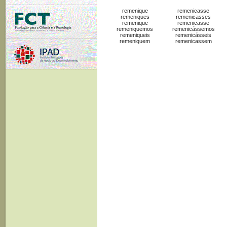
remenique
remenicasse
remeniques
remenicasses
remenique
remenicasse
remeniquemos
remenicássemos
remeniqueis
remenicásseis
remeniquem
remenicassem