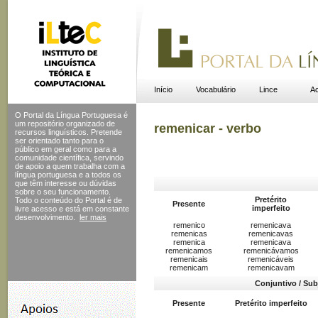
Início
Vocabulário
Lince
Ac
O Portal da Língua Portuguesa é
um repositório organizado de
remenicar - verbo
recursos linguísticos. Pretende
ser orientado tanto para o
público em geral como para a
comunidade científica, servindo
de apoio a quem trabalha com a
língua portuguesa e a todos os
que têm interesse ou dúvidas
sobre o seu funcionamento.
Pretérito
Todo o conteúdo do Portal
é de
Presente
imperfeito
livre acesso e está em constante
desenvolvimento.
ler mais
remenico
remenicava
remenicas
remenicavas
remenica
remenicava
remenicamos
remenicávamos
remenicais
remenicáveis
remenicam
remenicavam
Conjuntivo / Sub
Presente
Pretérito imperfeito