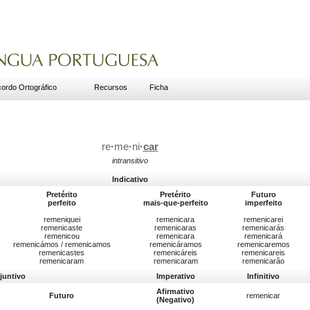
ordo Ortográfico
Recursos
Ficha
re
·
me
·
ni
·
car
intransitivo
Indicativo
Pretérito
Pretérito
Futuro
perfeito
mais-que-perfeito
imperfeito
remeniquei
remenicara
remenicarei
remenicaste
remenicaras
remenicarás
remenicou
remenicara
remenicará
remenicámos / remenicamos
remenicáramos
remenicaremos
remenicastes
remenicáreis
remenicareis
remenicaram
remenicaram
remenicarão
juntivo
Imperativo
Infinitivo
Afirmativo
Futuro
remenicar
(Negativo)