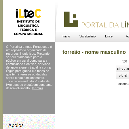
Início
Vocabulário
Lince
Ac
O Portal da Língua Portuguesa é
um repositório organizado de
torreão - nome masculino
recursos linguísticos. Pretende
ser orientado tanto para o
público em geral como para a
tor
·
comunidade científica, servindo
de apoio a quem trabalha com a
singula
língua portuguesa e a todos os
que têm interesse ou dúvidas
plural
sobre o seu funcionamento.
Todo o conteúdo do Portal
é de
Flexiona
livre acesso e está em constante
desenvolvimento.
ler mais