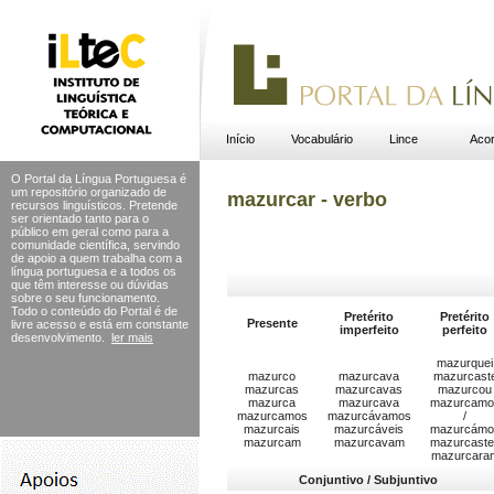
Início
Vocabulário
Lince
Acor
O Portal da Língua Portuguesa é
um repositório organizado de
mazurcar - verbo
recursos linguísticos. Pretende
ser orientado tanto para o
público em geral como para a
comunidade científica, servindo
de apoio a quem trabalha com a
língua portuguesa e a todos os
que têm interesse ou dúvidas
sobre o seu funcionamento.
Todo o conteúdo do Portal
é de
Pretérito
Pretérito
Presente
livre acesso e está em constante
imperfeito
perfeito
desenvolvimento.
ler mais
mazurquei
mazurco
mazurcava
mazurcast
mazurcas
mazurcavas
mazurcou
mazurca
mazurcava
mazurcamo
mazurcamos
mazurcávamos
/
mazurcais
mazurcáveis
mazurcámo
mazurcam
mazurcavam
mazurcast
mazurcara
Conjuntivo / Subjuntivo