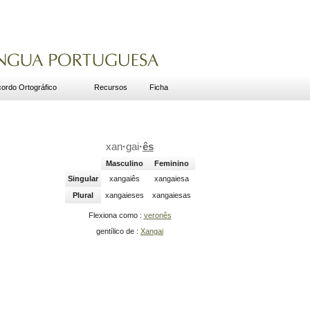
ordo Ortográfico
Recursos
Ficha
xan
·
gai
·
ês
Masculino
Feminino
Singular
xangaiês
xangaiesa
Plural
xangaieses
xangaiesas
Flexiona como :
veronês
gentílico de :
Xangai