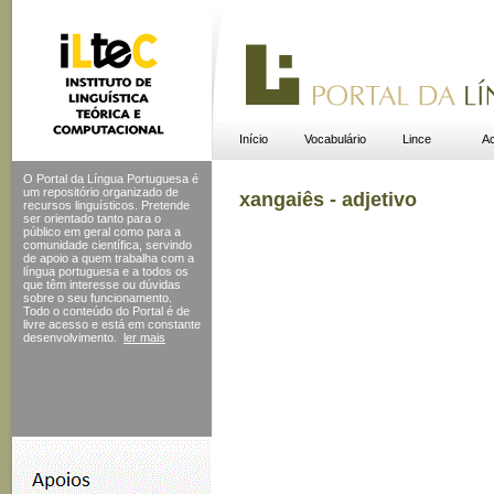
Início
Vocabulário
Lince
Ac
O Portal da Língua Portuguesa é
um repositório organizado de
xangaiês - adjetivo
recursos linguísticos. Pretende
ser orientado tanto para o
público em geral como para a
comunidade científica, servindo
de apoio a quem trabalha com a
língua portuguesa e a todos os
que têm interesse ou dúvidas
sobre o seu funcionamento.
Todo o conteúdo do Portal
é de
livre acesso e está em constante
desenvolvimento.
ler mais