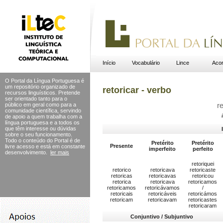
Início
Vocabulário
Lince
Acor
O Portal da Língua Portuguesa é
um repositório organizado de
retoricar - verbo
recursos linguísticos. Pretende
ser orientado tanto para o
público em geral como para a
r
comunidade científica, servindo
de apoio a quem trabalha com a
língua portuguesa e a todos os
que têm interesse ou dúvidas
sobre o seu funcionamento.
Todo o conteúdo do Portal
é de
Pretérito
Pretérito
Presente
livre acesso e está em constante
imperfeito
perfeito
desenvolvimento.
ler mais
retoriquei
retorico
retoricava
retoricaste
retoricas
retoricavas
retoricou
retorica
retoricava
retoricamos
retoricamos
retoricávamos
/
retoricais
retoricáveis
retoricámos
retoricam
retoricavam
retoricastes
retoricaram
Conjuntivo / Subjuntivo