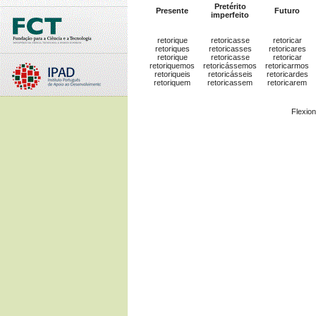
Pretérito
Presente
Futuro
imperfeito
retorique
retoricasse
retoricar
retoriques
retoricasses
retoricares
retorique
retoricasse
retoricar
retoriquemos
retoricássemos
retoricarmos
retoriqueis
retoricásseis
retoricardes
retoriquem
retoricassem
retoricarem
Flexio