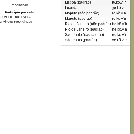
Lisboa (padrão)
ʀɨ.kõ.vˈiɾ
reconvindo
Luanda
χe.kõ.vˈiɾ
Particípio passado
Maputo (não padrão)
re.kõ.vˈiɾ
convindo
reconvinda
Maputo (padrão)
re.kõ.vˈiɾ
onvindos
reconvindas
Rio de Janeiro (não padrão)
ɦe.kõ.vˈiɾ
Rio de Janeiro (padrão)
ɦe.kõ.vˈiɾ
São Paulo (não padrão)
ʁe.kõ.vˈi
São Paulo (padrão)
xe.kõ.vˈiɾ