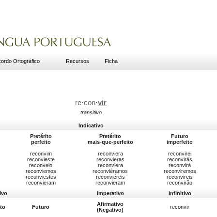
ordo Ortográfico
Recursos
Ficha
re
·
con
·
vir
transitivo
Indicativo
Pretérito
Pretérito
Futuro
perfeito
mais-que-perfeito
imperfeito
reconvim
reconviera
reconvirei
reconvieste
reconvieras
reconvirás
reconveio
reconviera
reconvirá
reconviemos
reconviéramos
reconviremos
reconviestes
reconviéreis
reconvireis
reconvieram
reconvieram
reconvirão
ivo
Imperativo
Infinitivo
Afirmativo
ito
Futuro
reconvir
(Negativo)