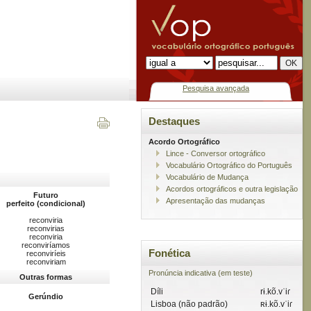
Pesquisa avançada
Destaques
Acordo Ortográfico
Lince - Conversor ortográfico
Vocabulário Ortográfico do Português
Vocabulário de Mudança
Acordos ortográficos e outra legislação
Futuro
Apresentação das mudanças
perfeito (condicional)
reconviria
reconvirias
reconviria
reconviríamos
Fonética
reconviríeis
reconviriam
Pronúncia indicativa (em teste)
Outras formas
Díli
rɨ.kõ.vˈiɾ
Gerúndio
Lisboa (não padrão)
ʀɨ.kõ.vˈiɾ