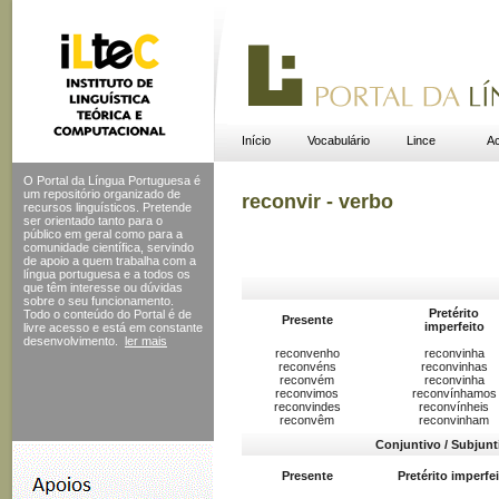
Início
Vocabulário
Lince
Ac
O Portal da Língua Portuguesa é
um repositório organizado de
reconvir - verbo
recursos linguísticos. Pretende
ser orientado tanto para o
público em geral como para a
comunidade científica, servindo
de apoio a quem trabalha com a
língua portuguesa e a todos os
que têm interesse ou dúvidas
sobre o seu funcionamento.
Pretérito
Todo o conteúdo do Portal
é de
Presente
imperfeito
livre acesso e está em constante
desenvolvimento.
ler mais
reconvenho
reconvinha
reconvéns
reconvinhas
reconvém
reconvinha
reconvimos
reconvínhamos
reconvindes
reconvínheis
reconvêm
reconvinham
Conjuntivo / Subjunt
Presente
Pretérito imperfe