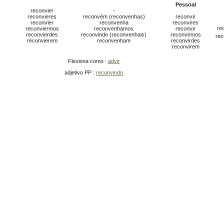
Pessoal
reconvier
-
reconvieres
reconvém (reconvenhas)
reconvir
reconvier
reconvenha
reconvires
re
reconviermos
reconvenhamos
reconvir
reconvierdes
reconvinde (reconvenhais)
reconvirmos
rec
reconvierem
reconvenham
reconvirdes
reconvirem
Flexiona como :
advir
adjetivo PP :
reconvindo