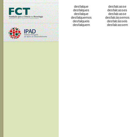
desfalque
desfalcasse
desfalques
desfalcasses
desfalque
desfalcasse
desfalquemos
desfalcássemos
desfalqueis
desfalcásseis
desfalquem
desfalcassem