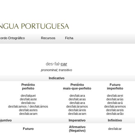
ordo Ortográfico
Recursos
Ficha
des
·
fal
·
car
pronominal; transitivo
Indicativo
Pretérito
Pretérito
Futuro
perfeito
mais-que-perfeito
imperfeito
desfalquei
desfalcara
desfalcarei
desfalcaste
desfalcaras
desfalcarás
desfalcou
desfalcara
desfalcará
desfalcamos / desfalcámos
desfalcáramos
desfalcaremos
desfalcastes
desfalcáreis
desfalcareis
desfalcaram
desfalcaram
desfalcarão
bjuntivo
Imperativo
Infinitivo
Afirmativo
Futuro
desfalcar
(Negativo)