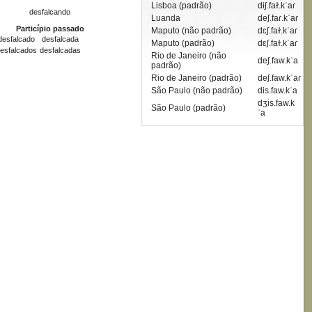
Lisboa (padrão)
dɨʃ.faɫ.kˈaɾ
desfalcando
Luanda
deʃ.faɾ.kˈaɾ
Particípio passado
Maputo (não padrão)
dɛʃ.faɫ.kˈaɾ
desfalcado
desfalcada
Maputo (padrão)
dɛʃ.faɫ.kˈaɾ
esfalcados
desfalcadas
Rio de Janeiro (não
deʃ.faw.kˈa
padrão)
Rio de Janeiro (padrão)
deʃ.faw.kˈaɾ
São Paulo (não padrão)
dis.faw.kˈa
dʒis.faw.k
São Paulo (padrão)
ˈa