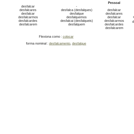
Pessoal
desfalcar
-
desfalcares
desfalca (desfalques)
desfalcar
desfalcar
desfalque
desfalcares
desfalcarmos
desfalquemos
desfalcar
desfalcardes
desfalcai (desfalqueis)
desfalcarmos
d
desfalcarem
desfalquem
desfalcardes
desfalcarem
Flexiona como :
colocar
forma nominal :
desfalcamento
,
desfalque