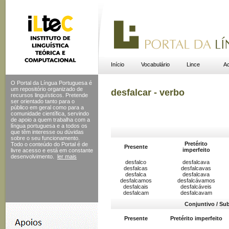
Início
Vocabulário
Lince
Ac
O Portal da Língua Portuguesa é
um repositório organizado de
desfalcar - verbo
recursos linguísticos. Pretende
ser orientado tanto para o
público em geral como para a
comunidade científica, servindo
de apoio a quem trabalha com a
língua portuguesa e a todos os
que têm interesse ou dúvidas
sobre o seu funcionamento.
Pretérito
Todo o conteúdo do Portal
é de
Presente
imperfeito
livre acesso e está em constante
desenvolvimento.
ler mais
desfalco
desfalcava
desfalcas
desfalcavas
desfalca
desfalcava
desfalcamos
desfalcávamos
desfalcais
desfalcáveis
desfalcam
desfalcavam
Conjuntivo / Su
Presente
Pretérito imperfeito