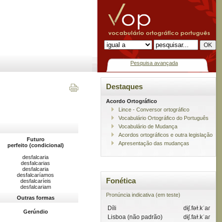
Pesquisa avançada
Destaques
Acordo Ortográfico
Lince - Conversor ortográfico
Vocabulário Ortográfico do Português
Vocabulário de Mudança
Acordos ortográficos e outra legislação
Futuro
Apresentação das mudanças
perfeito (condicional)
desfalcaria
desfalcarias
desfalcaria
desfalcaríamos
Fonética
desfalcaríeis
desfalcariam
Pronúncia indicativa (em teste)
Outras formas
Díli
dɨʃ.fəɫ.kˈaɾ
Gerúndio
Lisboa (não padrão)
dɨʃ.faɫ.kˈaɾ