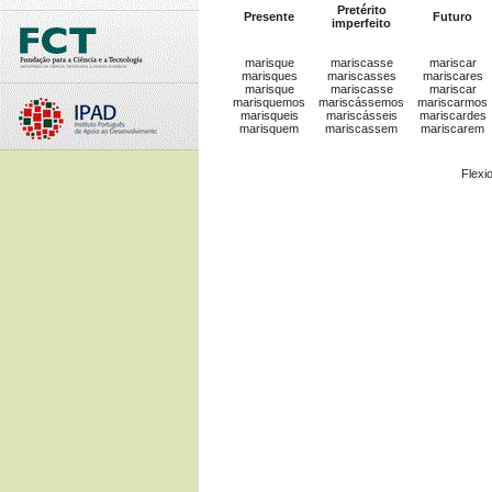
Pretérito
Presente
Futuro
imperfeito
marisque
mariscasse
mariscar
marisques
mariscasses
mariscares
marisque
mariscasse
mariscar
marisquemos
mariscássemos
mariscarmos
marisqueis
mariscásseis
mariscardes
marisquem
mariscassem
mariscarem
Flexi