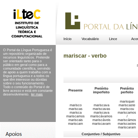
Início
Vocabulário
Lince
Acor
O Portal da Língua Portuguesa é
um repositório organizado de
mariscar - verbo
recursos linguísticos. Pretende
ser orientado tanto para o
público em geral como para a
comunidade científica, servindo
de apoio a quem trabalha com a
língua portuguesa e a todos os
que têm interesse ou dúvidas
sobre o seu funcionamento.
Todo o conteúdo do Portal
é de
Pretérito
Pretérito
Presente
livre acesso e está em constante
imperfeito
perfeito
desenvolvimento.
ler mais
marisquei
marisco
mariscava
mariscaste
mariscas
mariscavas
mariscou
marisca
mariscava
mariscamos
mariscamos
mariscávamos
/
mariscais
mariscáveis
mariscámos
mariscam
mariscavam
mariscastes
mariscaram
Conjuntivo / Subjuntivo