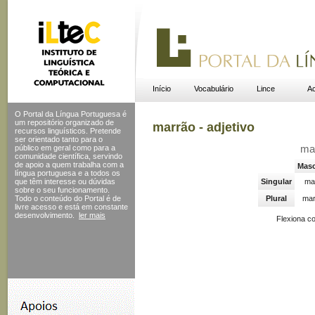
Início
Vocabulário
Lince
Ac
O Portal da Língua Portuguesa é
um repositório organizado de
marrão - adjetivo
recursos linguísticos. Pretende
ser orientado tanto para o
público em geral como para a
ma
comunidade científica, servindo
de apoio a quem trabalha com a
Masc
língua portuguesa e a todos os
que têm interesse ou dúvidas
Singular
ma
sobre o seu funcionamento.
Todo o conteúdo do Portal
é de
Plural
mar
livre acesso e está em constante
desenvolvimento.
ler mais
Flexiona c