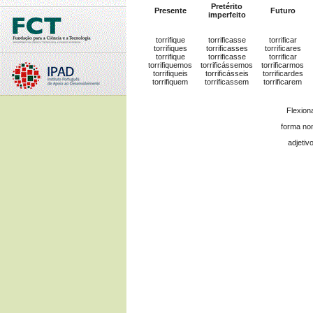
Pretérito
Presente
Futuro
imperfeito
torrifique
torrificasse
torrificar
torrifiques
torrificasses
torrificares
torrifique
torrificasse
torrificar
torrifiquemos
torrificássemos
torrificarmos
torrifiqueis
torrificásseis
torrificardes
torrifiquem
torrificassem
torrificarem
Flexion
forma no
adjetiv